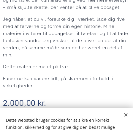
og mønstre, der kun afslører sig ved nærmere eftersyn
– små skjulte skatte, der venter på at blive opdaget.
Jeg håber, at du vil forelske dig i værket, lade dig rive
med af farverne og forme din egen historie. Mine
malerier inviterer til opdagelse, til følelser og til at lade
fantasien vandre. Jeg ønsker, at de bliver en del af din
verden, på samme måde som de har været en del af
min.
Dette maleri er malet på træ.
Farverne kan variere lidt, på skærmen i forhold til i
virkeligheden.
2.000,00
kr.
Dette websted bruger cookies for at sikre en korrekt
funktion, sikkerhed og for at give dig den bedst mulige
© 2025 Alle rettigheder forbeholdes