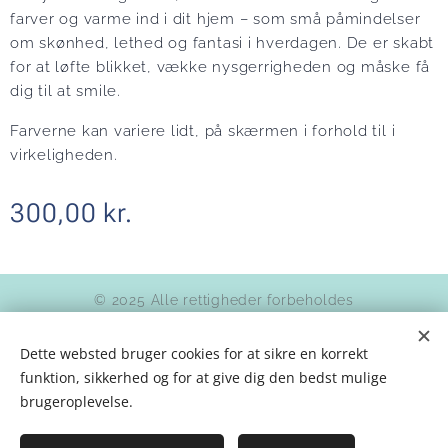
farver og varme ind i dit hjem – som små påmindelser
om skønhed, lethed og fantasi i hverdagen. De er skabt
for at løfte blikket, vække nysgerrigheden og måske få
dig til at smile.
Farverne kan variere lidt, på skærmen i forhold til i
virkeligheden.
300,00
kr.
© 2025 Alle rettigheder forbeholdes
Betingelser og vilkår
|
Databeskyttelse
Dette websted bruger cookies for at sikre en korrekt
Kunstner JeriLee Agnethe
funktion, sikkerhed og for at give dig den bedst mulige
Mozartsvej 15, kld, 2450 København SV
Cookies
brugeroplevelse.