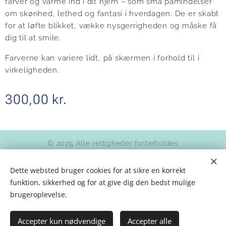
farver og varme ind i dit hjem – som små påmindelser
om skønhed, lethed og fantasi i hverdagen. De er skabt
for at løfte blikket, vække nysgerrigheden og måske få
dig til at smile.
Farverne kan variere lidt, på skærmen i forhold til i
virkeligheden.
300,00
kr.
© 2025 Alle rettigheder forbeholdes
Betingelser og vilkår
|
Databeskyttelse
Dette websted bruger cookies for at sikre en korrekt
Kunstner JeriLee Agnethe
funktion, sikkerhed og for at give dig den bedst mulige
Mozartsvej 15, kld, 2450 København SV
Cookies
brugeroplevelse.
Accepter kun nødvendige
Accepter alle
TILFØJ TIL KURVEN