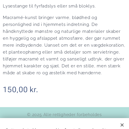
Lysestange til fyrfadslys eller små bloklys.
Macramé-kunst bringer varme, blødhed og
personlighed ind i hjemmets indretning. De
håndknyttede mønstre og naturlige materialer skaber
en hyggelig og afslappet atmosfære, der gør rummet
mere indbydende. Uanset om det er en vægdekoration,
et planteophæng eller små detaljer som servietringe,
tilføjer macramé et varmt og sanseligt udtryk, der giver
hjemmet karakter og sjæl. Det er en stille, men stærk
måde at skabe ro og æstetik med hænderne.
150,00
kr.
© 2025 Alle rettigheder forbeholdes
Betingelser og vilkår
|
Databeskyttelse