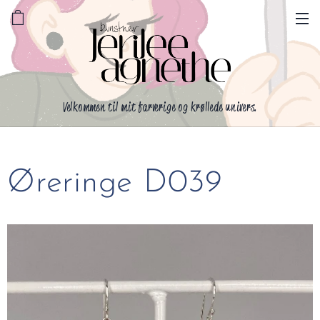
Velkommen til mit farverige og krøllede univers.
Øreringe D039