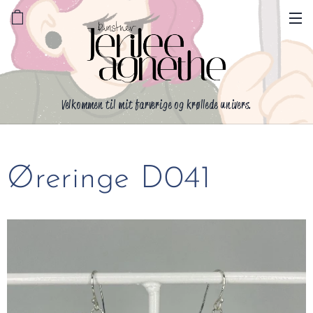
Velkommen til mit farverige og krøllede univers.
Øreringe D041