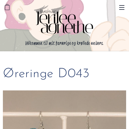
Velkommen til mit farverige og krøllede univers.
Øreringe D043