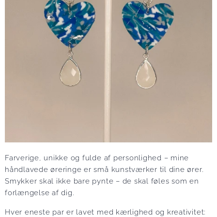
Farverige, unikke og fulde af personlighed – mine
håndlavede øreringe er små kunstværker til dine ører.
Smykker skal ikke bare pynte – de skal føles som en
forlængelse af dig.
Hver eneste par er lavet med kærlighed og kreativitet: