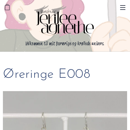
Velkommen til mit farverige og krøllede univers.
Øreringe E008