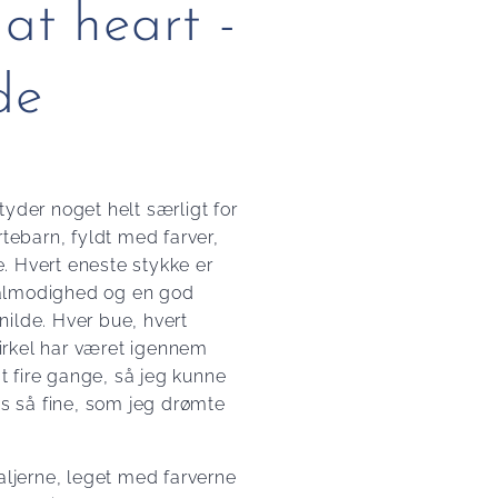
at heart -
de
tyder noget helt særligt for
rtebarn, fyldt med farver,
. Hvert eneste stykke er
ålmodighed og en god
ilde. Hver bue, hvert
 cirkel har været igennem
 fire gange, så jeg kunne
is så fine, som jeg drømte
aljerne, leget med farverne