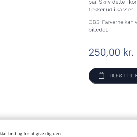
par. Skriv dette i k
tjekker ud i kassen.
OBS: Farverne kan var
billedet.
250,00
kr.
TILFØJ TIL
ikkerhed og for at give dig den