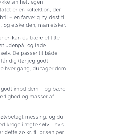
kke sin helt egen
atet er en kollektion, der
il – en farverig hyldest til
, og elske den, man elsker.
nen kan du bære et lille
tet udenpå, og lade
 selv. De passer til både
får dig (tør jeg godt
mile hver gang, du tager dem
ge godt imod dem – og bære
rlighed og masser af
 sølvbelagt messing, og du
d kroge i ægte sølv - hvis
r dette 20 kr. til prisen per