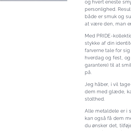
og hvert eneste smy
personlighed. Result
både er smuk og subt
at være den, man er
Med PRIDE-kollektio
stykke af din identi
farverne tale for sig
hverdag og fest, og 
garantere) til at s
på.
Jeg håber, i vil ta
dem med glæde, kæ
stolthed.
Alle metaldele er i
kan også få dem me
du ønsker det, tilføje