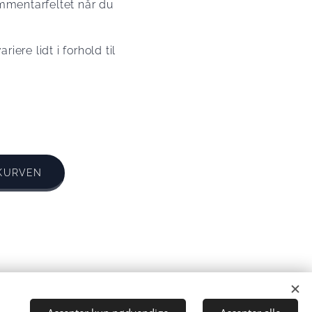
ommentarfeltet når du
iere lidt i forhold til
 KURVEN