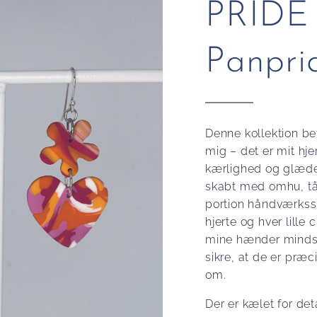
PRIDE 
Panpri
Denne kollektion be
mig – det er mit hje
kærlighed og glæde
skabt med omhu, t
portion håndværkssn
hjerte og hver lille
mine hænder mindst
sikre, at de er præc
om.
Der er kælet for det