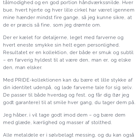
tålmodighed og en god portion håndværkssnilde. Hver
bue, hvert hjerte og hver lille cirkel har været igennem
mine hænder mindst fire gange, så jeg kunne sikre, at
de er præcis så fine, som jeg drømte om.
Der er kælet for detaljerne, leget med farverne og
hvert eneste smykke sin helt egen personlighed.
Resultatet er en kollektion, der både er smuk og subtil
– en farverig hyldest til at være den, man er, og elske
den, man elsker.
Med PRIDE-kollektionen kan du bære et lille stykke af
din identitet udenpå, og lade farverne tale for sig selv.
De passer til både hverdag og fest, og får dig (tør jeg
godt garantere) til at smile hver gang, du tager dem på.
Jeg håber, i vil tage godt imod dem – og bære dem
med glæde, kærlighed og masser af stolthed.
Alle metaldele er i sølvbelagt messing, og du kan også